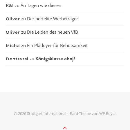
zu
An Tagen wie diesen
K&I
zu
Der perfekte Werbeträger
Oliver
zu
Die Leiden des neuen VfB
Oliver
zu
Ein Plädoyer für Behutsamkeit
Micha
zu
Königsklasse ahoj!
Dentrassi
© 2026 Stuttgart International |
Bard Theme von
WP Royal
.