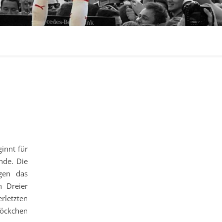
innt für
nde. Die
egen das
n Dreier
letzten
öckchen