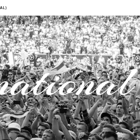
AL)
national