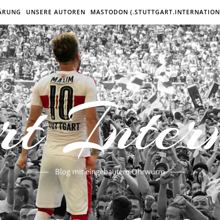
ÄRUNG
UNSERE AUTOREN
MASTODON (.STUTTGART.INTERNATION
rt Inter
Blog mit eingebautem Ohrwurm