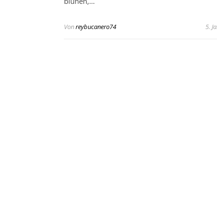
blühen,…
Von
reybucanero74
5. J